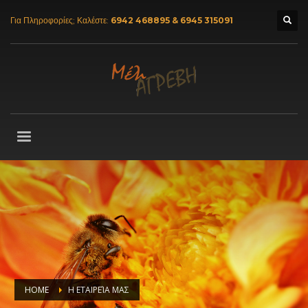
Για Πληροφορίες; Καλέστε:
6942 468895 & 6945 315091
HOME
Η ΕΤΑΙΡΕΊΑ ΜΑΣ