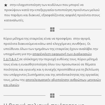
στην ελαχιστοποίηση των κινδύνων που μπορεί να
προκύψουν κατά την επεξεργασία-τυποποίηση προϊόντων μελιού
που παράγει και διακινεί, εξασφαλίζοντας ασφαλή προϊόντα στους
καταναλωτές.
Κύριο μέλημα της εταιρείας είναι να προσφέρει στην αγορά,
προϊόντα διακινούμενα κάτω από ελεγχόμενες συνθήκες. Οι
υπεύθυνοι όλων των τμημάτων της εταιρείας έχουν αναλάβει την
υποχρέωση για την
απαρέγκλιτη εφαρμογή των Διαδικασιών
Σ.Δ.Π.& Α.Τ
σε ολόκληρη την περιοχή ευθύνης τους. Κύριο μέλημά
τους είναι η ευαισθητοποίηση όλου του προσωπικού σε θέματα
ποιότητας και υγιεινής και η συνεχής προσπάθεια για τη βελτίωση
του υπάρχοντος Συστήματος και της αποδοτικότητας της εργασίας
τους, μέσω της
αποτελεσματικής αξιοποίησης ανθρώπων, μηχανών
και υλικών
.