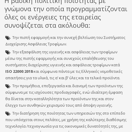
Η βασική πολιτική ποιότητας με
γνώμονα την οποία προγραμματίζονται
όλες οι ενέργειες της εταιρείας
συνοψίζεται στα ακόλουθα:
Την πιστή εφαρμογή και την συνεχή βελτίωση του Συστήματος
Διαχείρισης Ασφάλειας Τροφίμων.
Την εξασφάλιση της υγιεινής και ασφάλειας των τροφίμων
μέσω της πιστής εφαρμογής και συνεχούς επαλήθευσης του
συστήματος διαχείρισης υγιεινής και ασφάλειας τροφίμων κατά
ISO 22000:2018
και σύμφωνα πάντα με τις Ελληνικές νομοθετικές
απαιτήσεις για τα υλικά, τις α’ και β’ ύλες και τα τελικά προϊόντα.
Την προμήθεια, επεξεργασία και διανομή των προϊόντων της
σύμφωνα με τις ισχύουσες προδιαγραφές, ενώ ιδιαίτερη έμφαση
θα δίνεται στην καταλληλότητα των προϊόντων της και στον
έλεγχο των συνθηκών χειρισμού τους από άποψη υγιεινής.
Την διατήρηση της ποιότητας των υπηρεσιών της στο επίπεδο
που υπόσχεται στους πελάτες, με χρήση της καλύτερης διαθέσιμης
τεχνολογία /τεχνογνωσία για τις οικονομικές δυνατότητές της, με