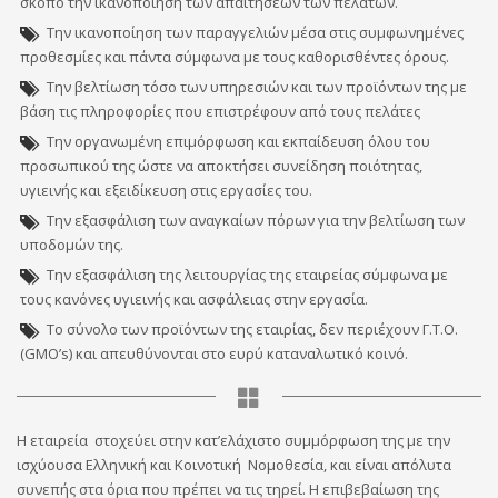
σκοπό την ικανοποίηση των απαιτήσεων των πελατών.
Την ικανοποίηση των παραγγελιών μέσα στις συμφωνημένες
προθεσμίες και πάντα σύμφωνα με τους καθορισθέντες όρους.
Την βελτίωση τόσο των υπηρεσιών και των προϊόντων της με
βάση τις πληροφορίες που επιστρέφουν από τους πελάτες
Την οργανωμένη επιμόρφωση και εκπαίδευση όλου του
προσωπικού της ώστε να αποκτήσει συνείδηση ποιότητας,
υγιεινής και εξειδίκευση στις εργασίες του.
Την εξασφάλιση των αναγκαίων πόρων για την βελτίωση των
υποδομών της.
Την εξασφάλιση της λειτουργίας της εταιρείας σύμφωνα με
τους κανόνες υγιεινής και ασφάλειας στην εργασία.
Το σύνολο των προϊόντων της εταιρίας, δεν περιέχουν Γ.Τ.Ο.
(GMΟ’s) και απευθύνονται στο ευρύ καταναλωτικό κοινό.
Η εταιρεία στοχεύει στην κατ’ελάχιστο συμμόρφωση της με την
ισχύουσα Ελληνική και Κοινοτική Νομοθεσία, και είναι απόλυτα
συνεπής στα όρια που πρέπει να τις τηρεί. Η επιβεβαίωση της