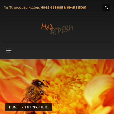
Για Πληροφορίες; Καλέστε:
6942 468895 & 6945 315091
HOME
ΠΙΣΤΟΠΟΙΉΣΕΙΣ