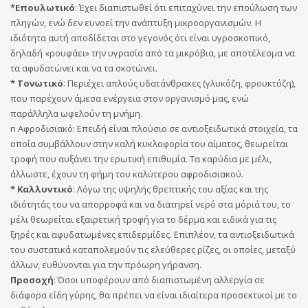
*Επουλωτικό
: Έχει διαπιστωθεί ότι επιταχύνει την επούλωση των
πληγών, ενώ δεν ευνοεί την ανάπτυξη μικροοργανισμών. Η
ιδιότητα αυτή αποδίδεται στο γεγονός ότι είναι υγροσκοπικό,
δηλαδή «ρουφάει» την υγρασία από τα μικρόβια, με αποτέλεσμα να
τα αφυδατώνει και να τα σκοτώνει.
* Τονωτικό
: Περιέχει απλούς υδατάνθρακες (γλυκόζη, φρουκτόζη),
που παρέχουν άμεσα ενέργεια στον οργανισμό μας, ενώ
παράλληλα ωφελούν τη μνήμη.
n Αφροδισιακό: Επειδή είναι πλούσιο σε αντιοξειδωτικά στοιχεία, τα
οποία συμβάλλουν στην καλή κυκλοφορία του αίματος, θεωρείται
τροφή που αυξάνει την ερωτική επιθυμία. Τα καρύδια με μέλι,
άλλωστε, έχουν τη φήμη του καλύτερου αφροδισιακού.
* Καλλυντικό
: Λόγω της υψηλής θρεπτικής του αξίας και της
ιδιότητάς του να απορροφά και να διατηρεί νερό στα μόριά του, το
μέλι θεωρείται εξαιρετική τροφή για το δέρμα και ειδικά για τις
ξηρές και αφυδατωμένες επιδερμίδες. Επιπλέον, τα αντιοξειδωτικά
του συστατικά καταπολεμούν τις ελεύθερες ρίζες, οι οποίες, μεταξύ
άλλων, ευθύνονται για την πρόωρη γήρανση.
Προσοχή
: Όσοι υποφέρουν από διαπιστωμένη αλλεργία σε
διάφορα είδη γύρης, θα πρέπει να είναι ιδιαίτερα προσεκτικοί με το