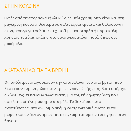
ΣΤΗΝ ΚΟΥΖΊΝΑ
Εκτός από την παρασκευή γλυκών, το μέλι χρησιμοποιείται και στη
μαγειρική και συνηθέστερα σε σάλτσες για κρέατα και θαλασσινά ή
σε ντρέσινγκ για σαλάτες (π.χ. μαζί με μουστάρδα ή πορτοκάλι).
Χρησιμοποιείται, επίσης, στα οινοπνευματώδη ποτά, όπως στο
ρακόμελο.
ΑΚΑΤΆΛΛΗΛΟ ΓΙΑ ΤΑ ΒΡΈΦΗ
Οι παιδίατροι απαγορεύουν την κατανάλωσή του από βρέφη που
δεν έχουν συμπληρώσει τον πρώτο χρόνο ζωής τους, διότι υπάρχει
ο κίνδυνος να πάθουν αλλαντίαση, μια τοξική δηλητηρίαση που
οφείλεται σε ένα βακτήριο στο μέλι. Το βακτήριο αυτό
αναπτύσσεται στο ανώριμο ακόμη γαστρεντερικό σύστημα του
μωρού και αν δεν αντιμετωπιστεί έγκαιρα μπορεί να οδηγήσει στον
θάνατο.