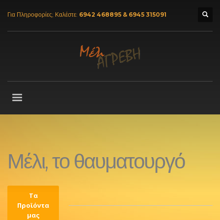
Για Πληροφορίες; Καλέστε:
6942 468895 & 6945 315091
Μέλι, το θαυματουργό
Τα
Προϊόντα
μας