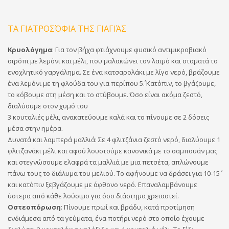
ΤΑ ΓΙΑΤΡΟΣΌΦΙΑ ΤΗΣ ΓΙΑΓΙΆΣ
Κρυολόγημα
: Για τον βήχα φτιάχνουμε φυσικό αντιμικροβιακό
σιρόπι με λεμόνι και μέλι, που μαλακώνει τον λαιμό και σταματά το
ενοχλητικό γαργάλημα. Σε ένα κατσαρολάκι με λίγο νερό, βράζουμε
ένα λεμόνι με τη φλούδα του για περίπου 5΄. Κατόπιν, το βγάζουμε,
το κόβουμε στη μέση και το στύβουμε. Όσο είναι ακόμα ζεστό,
διαλύουμε στον χυμό του
3 κουταλιές μέλι, ανακατεύουμε καλά και το πίνουμε σε 2 δόσεις
μέσα στην ημέρα.
Δυνατά και λαμπερά μαλλιά: Σε 4 φλιτζάνια ζεστό νερό, διαλύουμε 1
φλιτζανάκι μέλι και αφού λουστούμε κανονικά με το σαμπουάν μας
και στεγνώσουμε ελαφρά τα μαλλιά με μια πετσέτα, απλώνουμε
πάνω τους το διάλυμα του μελιού. Το αφήνουμε να δράσει για 10-15΄
και κατόπιν ξεβγάζουμε με άφθονο νερό. Επαναλαμβάνουμε
ύστερα από κάθε λούσιμο για όσο διάστημα χρειαστεί.
Οστεοπόρωση
: Πίνουμε πρωί και βράδυ, κατά προτίμηση
ενδιάμεσα από τα γεύματα, ένα ποτήρι νερό στο οποίο έχουμε