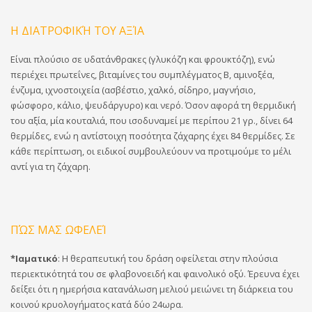
Η ΔΙΑΤΡΟΦΙΚΉ ΤΟΥ ΑΞΊΑ
Είναι πλούσιο σε υδατάνθρακες (γλυκόζη και φρουκτόζη), ενώ
περιέχει πρωτεΐνες, βιταμίνες του συμπλέγματος Β, αμινοξέα,
ένζυμα, ιχνοστοιχεία (ασβέστιο, χαλκό, σίδηρο, μαγνήσιο,
φώσφορο, κάλιο, ψευδάργυρο) και νερό. Όσον αφορά τη θερμιδική
του αξία, μία κουταλιά, που ισοδυναμεί με περίπου 21 γρ., δίνει 64
θερμίδες, ενώ η αντίστοιχη ποσότητα ζάχαρης έχει 84 θερμίδες. Σε
κάθε περίπτωση, οι ειδικοί συμβουλεύουν να προτιμούμε το μέλι
αντί για τη ζάχαρη.
ΠΏΣ ΜΑΣ ΩΦΕΛΕΊ
*Ιαματικό
: Η θεραπευτική του δράση οφείλεται στην πλούσια
περιεκτικότητά του σε φλαβονοειδή και φαινολικό οξύ. Έρευνα έχει
δείξει ότι η ημερήσια κατανάλωση μελιού μειώνει τη διάρκεια του
κοινού κρυολογήματος κατά δύο 24ωρα.