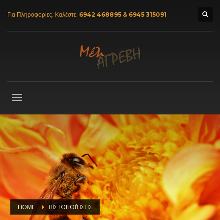
Για Πληροφορίες; Καλέστε:
6942 468895 & 6945 315091
HOME
ΠΙΣΤΟΠΟΙΉΣΕΙΣ