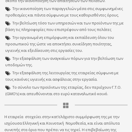
σκοπό την ικανοποίηση των απαιτήσεων των πελατών.
Την ικανοποίηση των παραγγελιών μέσα στις συμφωνημένες
προθεσμίες και πάντα σύμφωνα με τους καθορισθέντες όρους.
Την βελτίωση τόσο των υπηρεσιών και των προϊόντων της με
βάση τις πληροφορίες που επιστρέφουν από τους πελάτες
Την οργανωμένη επιμόρφωση και εκπαίδευση όλου του
προσωπικού της ώστε να αποκτήσει συνείδηση ποιότητας,
υγιεινής και εξειδίκευση στις εργασίες του.
Την εξασφάλιση των αναγκαίων πόρων για την βελτίωση των
υποδομών της.
Την εξασφάλιση της λειτουργίας της εταιρείας σύμφωνα με
τους κανόνες υγιεινής και ασφάλειας στην εργασία.
Το σύνολο των προϊόντων της εταιρίας, δεν περιέχουν Γ.Τ.Ο.
(GMΟ’s) και απευθύνονται στο ευρύ καταναλωτικό κοινό.
Η εταιρεία στοχεύει στην κατ’ελάχιστο συμμόρφωση της με την
ισχύουσα Ελληνική και Κοινοτική Νομοθεσία, και είναι απόλυτα
συνεπής στα όρια που πρέπει να τις τηρεί. Η επιβεβαίωση της