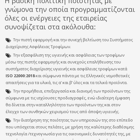
Η βασική πολιτική ποιότητας με
γνώμονα την οποία προγραμματίζονται
όλες οι ενέργειες της εταιρείας
συνοψίζεται στα ακόλουθα:
Την πιστή εφαρμογή και την συνεχή βελτίωση του Συστήματος
Διαχείρισης Ασφάλειας Τροφίμων.
Την εξασφάλιση της υγιεινής και ασφάλειας των τροφίμων
μέσω της πιστής εφαρμογής και συνεχούς επαλήθευσης του
συστήματος διαχείρισης υγιεινής και ασφάλειας τροφίμων κατά
ISO 22000:2018
και σύμφωνα πάντα με τις Ελληνικές νομοθετικές
απαιτήσεις για τα υλικά, τις α’ και β’ ύλες και τα τελικά προϊόντα.
Την προμήθεια, επεξεργασία και διανομή των προϊόντων της
σύμφωνα με τις ισχύουσες προδιαγραφές, ενώ ιδιαίτερη έμφαση
θα δίνεται στην καταλληλότητα των προϊόντων της και στον
έλεγχο των συνθηκών χειρισμού τους από άποψη υγιεινής.
Την διατήρηση της ποιότητας των υπηρεσιών της στο επίπεδο
που υπόσχεται στους πελάτες, με χρήση της καλύτερης διαθέσιμης
τεχνολογία /τεχνογνωσία για τις οικονομικές δυνατότητές της, με