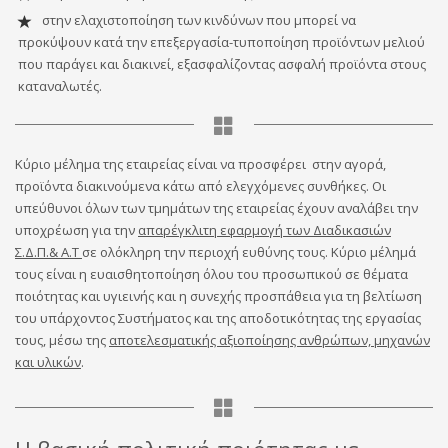
στην ελαχιστοποίηση των κινδύνων που μπορεί να
προκύψουν κατά την επεξεργασία-τυποποίηση προϊόντων μελιού
που παράγει και διακινεί, εξασφαλίζοντας ασφαλή προϊόντα στους
καταναλωτές.
Κύριο μέλημα της εταιρείας είναι να προσφέρει στην αγορά,
προϊόντα διακινούμενα κάτω από ελεγχόμενες συνθήκες. Οι
υπεύθυνοι όλων των τμημάτων της εταιρείας έχουν αναλάβει την
υποχρέωση για την
απαρέγκλιτη εφαρμογή των Διαδικασιών
Σ.Δ.Π.& Α.Τ
σε ολόκληρη την περιοχή ευθύνης τους. Κύριο μέλημά
τους είναι η ευαισθητοποίηση όλου του προσωπικού σε θέματα
ποιότητας και υγιεινής και η συνεχής προσπάθεια για τη βελτίωση
του υπάρχοντος Συστήματος και της αποδοτικότητας της εργασίας
τους, μέσω της
αποτελεσματικής αξιοποίησης ανθρώπων, μηχανών
και υλικών
.